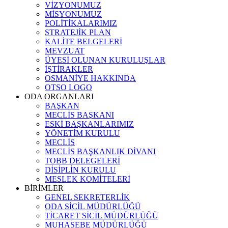
VİZYONUMUZ
MİSYONUMUZ
POLİTİKALARIMIZ
STRATEJİK PLAN
KALİTE BELGELERİ
MEVZUAT
ÜYESİ OLUNAN KURULUŞLAR
İŞTİRAKLER
OSMANİYE HAKKINDA
OTSO LOGO
ODA ORGANLARI
BAŞKAN
MECLİS BAŞKANI
ESKİ BAŞKANLARIMIZ
YÖNETİM KURULU
MECLİS
MECLİS BAŞKANLIK DİVANI
TOBB DELEGELERİ
DİSİPLİN KURULU
MESLEK KOMİTELERİ
BİRİMLER
GENEL SEKRETERLİK
ODA SİCİL MÜDÜRLÜĞÜ
TİCARET SİCİL MÜDÜRLÜĞÜ
MUHASEBE MÜDÜRLÜĞÜ