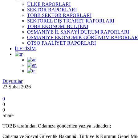
ÜLKE RAPORLARI
SEKTÖR RAPORLARI
TOBB SEKTÖR RAPORLARI
SEKTÖREL DIŞ TİCARET RAPORLARI
TOBB EKONOMİ BÜLTENİ
OSMANİYE İL SANAYİ DURUM RAPORLARI
OSMANİYE EKONOMİK GÖRÜNÜM RAPORLAR
OTSO FAALİYET RAPORLARI
İLETİŞİM
Duyurular
23 Şubat 2026
0
0
0
Share
TOBB tarafından Odamıza gönderilen yazıya istinaden;
Çalışma ve Sosyal Güvenlik Bakanlığı Türkiye İş Kurumu Genel Müd