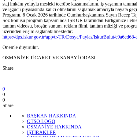
staj imkânı yoluyla mesleki tecrübe kazanmalarını, iş yaşamını tanımal
ve işgücü piyasasında kalıcı olmalarını sağlamak amacıyla hayata ge
Programı, 6 Ocak 2026 tarihinde Cumhurbaşkanımız Sayın Recep Tayy
Söz konusu program kapsamında İŞKUR tarafından Birliğimize iletilen
tanıtım videosu, broşür, sunum, reklam filmi, tanıtım müziği ve progr
üzerinden erişim sağlanabilmektedir:
https://dps.iskur.gov.tr/app/tr-TR/Dosya/Paylas/IskurBulut/e9a6ed
Önemle duyurulur.
OSMANİYE TİCARET VE SANAYİ ODASI
Share
0
0
0
Share
BAŞKAN HAKKINDA
OTSO LOGO
OSMANİYE HAKKINDA
İŞTİRAKLER