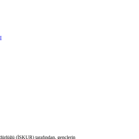
I
ürlüğü (İŞKUR) tarafından, gençlerin