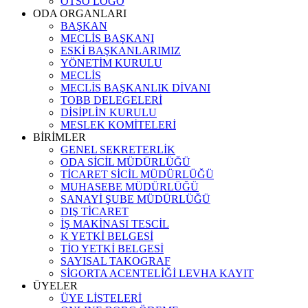
OTSO LOGO
ODA ORGANLARI
BAŞKAN
MECLİS BAŞKANI
ESKİ BAŞKANLARIMIZ
YÖNETİM KURULU
MECLİS
MECLİS BAŞKANLIK DİVANI
TOBB DELEGELERİ
DİSİPLİN KURULU
MESLEK KOMİTELERİ
BİRİMLER
GENEL SEKRETERLİK
ODA SİCİL MÜDÜRLÜĞÜ
TİCARET SİCİL MÜDÜRLÜĞÜ
MUHASEBE MÜDÜRLÜĞÜ
SANAYİ ŞUBE MÜDÜRLÜĞÜ
DIŞ TİCARET
İŞ MAKİNASI TESCİL
K YETKİ BELGESİ
TİO YETKİ BELGESİ
SAYISAL TAKOGRAF
SİGORTA ACENTELİĞİ LEVHA KAYIT
ÜYELER
ÜYE LİSTELERİ