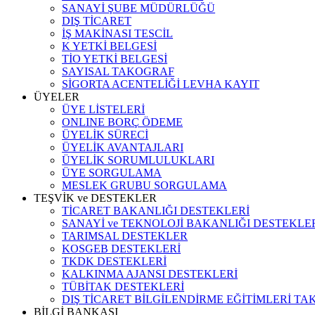
SANAYİ ŞUBE MÜDÜRLÜĞÜ
DIŞ TİCARET
İŞ MAKİNASI TESCİL
K YETKİ BELGESİ
TİO YETKİ BELGESİ
SAYISAL TAKOGRAF
SİGORTA ACENTELİĞİ LEVHA KAYIT
ÜYELER
ÜYE LİSTELERİ
ONLINE BORÇ ÖDEME
ÜYELİK SÜRECİ
ÜYELİK AVANTAJLARI
ÜYELİK SORUMLULUKLARI
ÜYE SORGULAMA
MESLEK GRUBU SORGULAMA
TEŞVİK ve DESTEKLER
TİCARET BAKANLIĞI DESTEKLERİ
SANAYİ ve TEKNOLOJİ BAKANLIĞI DESTEKLE
TARIMSAL DESTEKLER
KOSGEB DESTEKLERİ
TKDK DESTEKLERİ
KALKINMA AJANSI DESTEKLERİ
TÜBİTAK DESTEKLERİ
DIŞ TİCARET BİLGİLENDİRME EĞİTİMLERİ TA
BİLGİ BANKASI