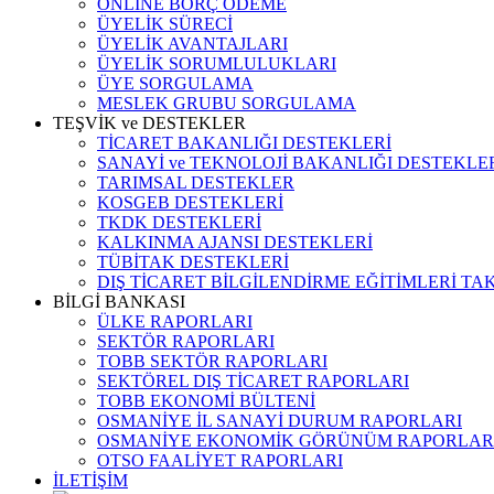
ONLINE BORÇ ÖDEME
ÜYELİK SÜRECİ
ÜYELİK AVANTAJLARI
ÜYELİK SORUMLULUKLARI
ÜYE SORGULAMA
MESLEK GRUBU SORGULAMA
TEŞVİK ve DESTEKLER
TİCARET BAKANLIĞI DESTEKLERİ
SANAYİ ve TEKNOLOJİ BAKANLIĞI DESTEKLE
TARIMSAL DESTEKLER
KOSGEB DESTEKLERİ
TKDK DESTEKLERİ
KALKINMA AJANSI DESTEKLERİ
TÜBİTAK DESTEKLERİ
DIŞ TİCARET BİLGİLENDİRME EĞİTİMLERİ TA
BİLGİ BANKASI
ÜLKE RAPORLARI
SEKTÖR RAPORLARI
TOBB SEKTÖR RAPORLARI
SEKTÖREL DIŞ TİCARET RAPORLARI
TOBB EKONOMİ BÜLTENİ
OSMANİYE İL SANAYİ DURUM RAPORLARI
OSMANİYE EKONOMİK GÖRÜNÜM RAPORLAR
OTSO FAALİYET RAPORLARI
İLETİŞİM