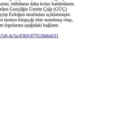
arını, istihdama daha kolay katılımlarını
çirilen Gençliğin Üretim Çağı (GÜÇ)
ip Erdoğan tarafından açıklanmıştır.
 tanıtım kitapçığı ekte sunulmuş olup,
am logolarına aşağıdaki bağlantı
68-a7a0-4c5a-83b9-875518d6a031