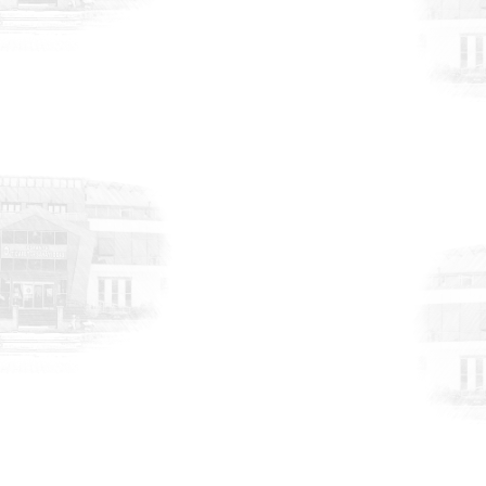
HABERLER
17 Temmuz 2026
Meydan Osmaniye Projesi Lansmanı”
programına katılım