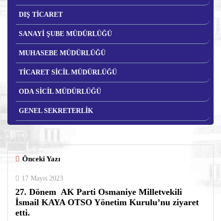
DIŞ TİCARET
SANAYİ ŞUBE MÜDÜRLÜĞÜ
MUHASEBE MÜDÜRLÜĞÜ
TİCARET SİCİL MÜDÜRLÜĞÜ
ODA SİCİL MÜDÜRLÜĞÜ
GENEL SEKRETERLİK
Önceki Yazı
17 Mayıs 2023
27. Dönem AK Parti Osmaniye Milletvekili
İsmail KAYA OTSO Yönetim Kurulu’nu ziyaret
etti.