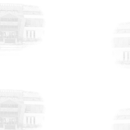
HABERLER
17 Temmuz 2026
Tekmar Gross Market’in açılış törenine
katılım