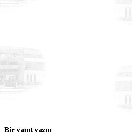
HABERLER
17 Temmuz 2026
MHP Osmaniye Merkez İlçe Başkanı
Yener TUNCER ve yönetimine hayırlı
olsun ziyareti
Bir yanıt yazın