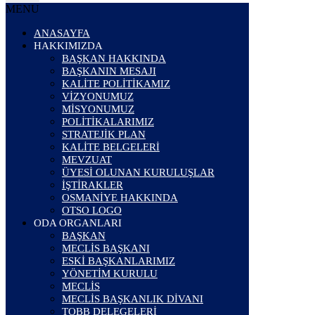
MENU
ANASAYFA
HAKKIMIZDA
BAŞKAN HAKKINDA
BAŞKANIN MESAJI
KALİTE POLİTİKAMIZ
VİZYONUMUZ
MİSYONUMUZ
POLİTİKALARIMIZ
STRATEJİK PLAN
KALİTE BELGELERİ
MEVZUAT
ÜYESİ OLUNAN KURULUŞLAR
İŞTİRAKLER
OSMANİYE HAKKINDA
OTSO LOGO
ODA ORGANLARI
BAŞKAN
MECLİS BAŞKANI
ESKİ BAŞKANLARIMIZ
YÖNETİM KURULU
MECLİS
MECLİS BAŞKANLIK DİVANI
TOBB DELEGELERİ