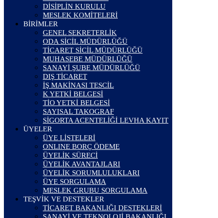
DİSİPLİN KURULU
MESLEK KOMİTELERİ
BİRİMLER
GENEL SEKRETERLİK
ODA SİCİL MÜDÜRLÜĞÜ
TİCARET SİCİL MÜDÜRLÜĞÜ
MUHASEBE MÜDÜRLÜĞÜ
SANAYİ ŞUBE MÜDÜRLÜĞÜ
DIŞ TİCARET
İŞ MAKİNASI TESCİL
K YETKİ BELGESİ
TİO YETKİ BELGESİ
SAYISAL TAKOGRAF
SİGORTA ACENTELİĞİ LEVHA KAYIT
ÜYELER
ÜYE LİSTELERİ
ONLINE BORÇ ÖDEME
ÜYELİK SÜRECİ
ÜYELİK AVANTAJLARI
ÜYELİK SORUMLULUKLARI
ÜYE SORGULAMA
MESLEK GRUBU SORGULAMA
TEŞVİK VE DESTEKLER
TİCARET BAKANLIĞI DESTEKLERİ
SANAYİ VE TEKNOLOJİ BAKANLIĞI