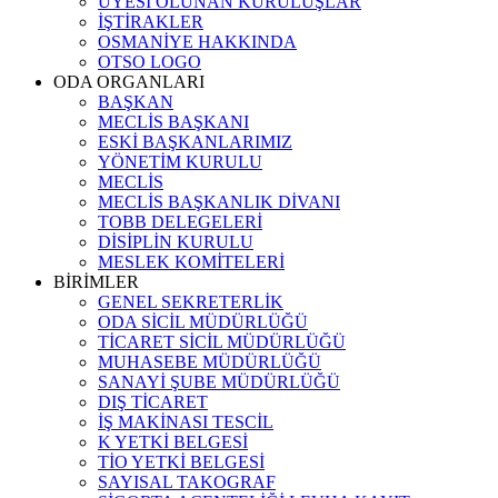
ÜYESİ OLUNAN KURULUŞLAR
İŞTİRAKLER
OSMANİYE HAKKINDA
OTSO LOGO
ODA ORGANLARI
BAŞKAN
MECLİS BAŞKANI
ESKİ BAŞKANLARIMIZ
YÖNETİM KURULU
MECLİS
MECLİS BAŞKANLIK DİVANI
TOBB DELEGELERİ
DİSİPLİN KURULU
MESLEK KOMİTELERİ
BİRİMLER
GENEL SEKRETERLİK
ODA SİCİL MÜDÜRLÜĞÜ
TİCARET SİCİL MÜDÜRLÜĞÜ
MUHASEBE MÜDÜRLÜĞÜ
SANAYİ ŞUBE MÜDÜRLÜĞÜ
DIŞ TİCARET
İŞ MAKİNASI TESCİL
K YETKİ BELGESİ
TİO YETKİ BELGESİ
SAYISAL TAKOGRAF