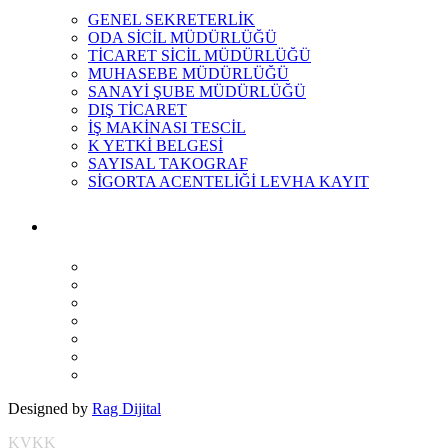
GENEL SEKRETERLİK
ODA SİCİL MÜDÜRLÜĞÜ
TİCARET SİCİL MÜDÜRLÜĞÜ
MUHASEBE MÜDÜRLÜĞÜ
SANAYİ ŞUBE MÜDÜRLÜĞÜ
DIŞ TİCARET
İŞ MAKİNASI TESCİL
K YETKİ BELGESİ
SAYISAL TAKOGRAF
SİGORTA ACENTELİĞİ LEVHA KAYIT
Designed by
Rag Dijital
KVKK