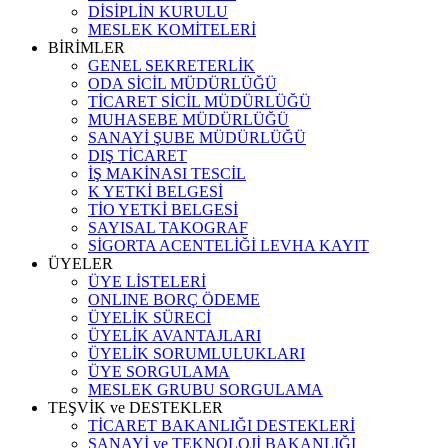
DİSİPLİN KURULU
MESLEK KOMİTELERİ
BİRİMLER
GENEL SEKRETERLİK
ODA SİCİL MÜDÜRLÜĞÜ
TİCARET SİCİL MÜDÜRLÜĞÜ
MUHASEBE MÜDÜRLÜĞÜ
SANAYİ ŞUBE MÜDÜRLÜĞÜ
DIŞ TİCARET
İŞ MAKİNASI TESCİL
K YETKİ BELGESİ
TİO YETKİ BELGESİ
SAYISAL TAKOGRAF
SİGORTA ACENTELİĞİ LEVHA KAYIT
ÜYELER
ÜYE LİSTELERİ
ONLINE BORÇ ÖDEME
ÜYELİK SÜRECİ
ÜYELİK AVANTAJLARI
ÜYELİK SORUMLULUKLARI
ÜYE SORGULAMA
MESLEK GRUBU SORGULAMA
TEŞVİK ve DESTEKLER
TİCARET BAKANLIĞI DESTEKLERİ
SANAYİ ve TEKNOLOJİ BAKANLIĞI