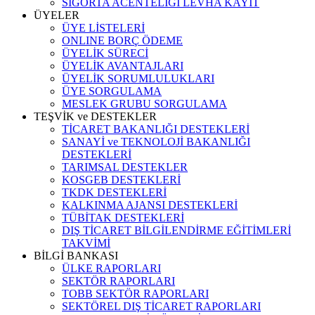
SİGORTA ACENTELİĞİ LEVHA KAYIT
ÜYELER
ÜYE LİSTELERİ
ONLINE BORÇ ÖDEME
ÜYELİK SÜRECİ
ÜYELİK AVANTAJLARI
ÜYELİK SORUMLULUKLARI
ÜYE SORGULAMA
MESLEK GRUBU SORGULAMA
TEŞVİK ve DESTEKLER
TİCARET BAKANLIĞI DESTEKLERİ
SANAYİ ve TEKNOLOJİ BAKANLIĞI
DESTEKLERİ
TARIMSAL DESTEKLER
KOSGEB DESTEKLERİ
TKDK DESTEKLERİ
KALKINMA AJANSI DESTEKLERİ
TÜBİTAK DESTEKLERİ
DIŞ TİCARET BİLGİLENDİRME EĞİTİMLERİ
TAKVİMİ
BİLGİ BANKASI
ÜLKE RAPORLARI
SEKTÖR RAPORLARI
TOBB SEKTÖR RAPORLARI
SEKTÖREL DIŞ TİCARET RAPORLARI