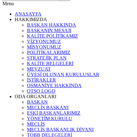
Menu
ANASAYFA
HAKKIMIZDA
BAŞKAN HAKKINDA
BAŞKANIN MESAJI
KALİTE POLİTİKAMIZ
VİZYONUMUZ
MİSYONUMUZ
POLİTİKALARIMIZ
STRATEJİK PLAN
KALİTE BELGELERİ
MEVZUAT
ÜYESİ OLUNAN KURULUŞLAR
İŞTİRAKLER
OSMANİYE HAKKINDA
OTSO LOGO
ODA ORGANLARI
BAŞKAN
MECLİS BAŞKANI
ESKİ BAŞKANLARIMIZ
YÖNETİM KURULU
MECLİS
MECLİS BAŞKANLIK DİVANI
TOBB DELEGELERİ