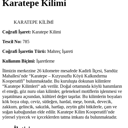
Karatepe Kilimi
KARATEPE KİLİMİ
Coğrafi İşaret:
Karatepe Kilimi
Tescil No:
785
Coğrafi İşaretin Türü:
Mahreç İşareti
Kullanım Biçimi:
İşaretleme
İlimizin merkezine 26 kilometre mesafede Kadirli İlçesi, Sarıdüz
Mahallesi’nde “Karatepe – Kızyusuflu Köyü Kalkındırma
Kooperatifi” bulunmaktadır. Bu kuruluşta dokunan kilimlere
“Karatepe Kilimleri“ adı verilir. Doğal ortamında köylü hanımların
el emeği, göz nuru olan kilimler, geleneksel motiflerin işlenmesi ve
yaşatılması açısından, kültürel değer taşırlar. Bu kilimlerin boyaları
kök boya olup, ceviz, sütleğen, hardal, meşe, boruk, devecik,
zakkum, gelincik, sakızlık, hartlap, zeytin gibi bitkilerle, çam ve
soğan kabuğundan elde edilir. Karatepe Kilim Kooperatifi’nde
yöresel yiyecek ve içeceklerden tatma imkanı da bulunmaktadır.