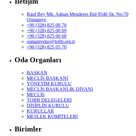
İletişim
Rauf Bey Mh. Adnan Menderes Bul 9546 Sk. No:70
Osmaniye
+90 (328) 825 00 70
+90 (328) 825 00 69
+90 (328) 825 00 68
osmaniyetso@tobb.org.tr
+90 (328) 825 05 70
Oda Organları
BAŞKAN
MECLİS BAŞKANI
YÖNETİM KURULU
MECLİS BAŞKANLIK DİVANI
MECLİS
TOBB DELEGELERİ
DİSİPLİN KURULU
KURULLAR
MESLEK KOMİTELERİ
Birimler